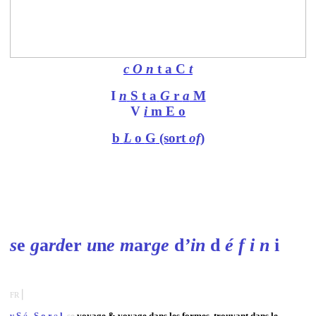
c
O
n
t
a
C
t
I
n
S t
a
G
r
a
M
V
i
m E
o
b
L
o
G
(sort
of
)
s
e
g
a
rd
e
r
u
n
e m
ar
g
e
d
’in
d
é
f i n
i
⎜
FR
y
S
é
S o
r
e
l
se
voyage & voyage dans les formes, trouvant dans le