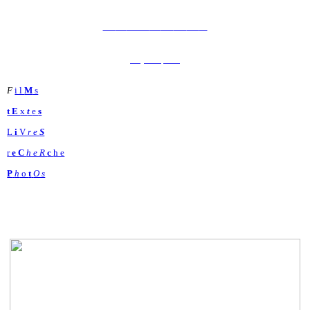
Y
S
É
S
O
R
E
L
À
p
r O
p
o
S
F
i l
M
s
t E
x
t
e
s
L
i
V
r e
S
r
e C
h e R
c
h e
P
h
o
t
O s