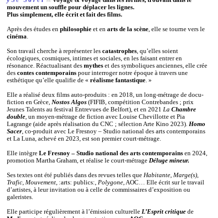
mouvement un souffle pour déplacer les lignes.
Plus simplement, elle écrit et fait des films.
Après des études en
philosophie
et en
arts de la scène
, elle se tourne vers le
cinéma
.
Son travail cherche à représenter les
catastrophes
, qu’elles soient
écologiques, cosmiques, intimes et sociales, en les faisant entrer en
résonance. Réactualisant des
mythes
et des symboliques anciennes, elle crée
des
contes contemporains
pour interroger notre époque à travers une
esthétique qu’elle qualifie de «
réalisme fantastique
. »
Elle a réalisé deux films auto-produits : en 2018, un long-métrage de docu-
fiction en Grèce,
Nostos Algos
(FIFIB, compétition Contrebandes ; prix
Jeunes Talents au festival Entrevues de Belfort), et en 2021
La
Chambre
double
, un moyen-métrage de fiction avec Louise Chevillotte et Pia
Lagrange (aide après réalisation du CNC ; sélection Arte Kino 2023).
Homo
Sacer
, co-produit avec Le Fresnoy – Studio national des arts contemporains
et La Luna, achevé en 2023, est son premier court-métrage.
Elle intègre
Le Fresnoy – Studio national des arts contemporains
en 2024,
promotion Martha Graham, et réalise le court-métrage
Déluge mineur.
Ses textes ont été publiés dans des revues telles que
Habitante
,
Marge(s)
,
Trafic
,
Mouvement
, :arts: publics:,
Polygone
, AOC… Elle écrit sur le travail
d’artistes, à leur invitation ou à celle de commissaires d’exposition ou
galeristes.
Elle participe régulièrement à l’émission culturelle
L’Esprit critique
de