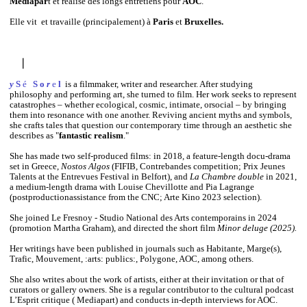
Mediapar
t et réalise des longs entretiens pour
AOC
.
Elle vit et travaille (principalement) à
Paris
et
Bruxelles.
⎜
EN
y
S
é
S o
r
e
l
is a filmmaker, writer and researcher. After studying
philosophy and performing art, she turned to film. Her work seeks to represent
catastrophes – whether ecological, cosmic, intimate, orsocial – by bringing
them into resonance with one another. Reviving ancient myths and symbols,
she crafts tales that question our contemporary time through an aesthetic she
describes as "
fantastic realism
."
She has made two self-produced films: in 2018, a feature-length docu-drama
set in Greece,
Nostos Algos
(FIFIB, Contrebandes competition; Prix Jeunes
Talents at the Entrevues Festival in Belfort), and
La Chambre double
in 2021,
a medium-length drama with Louise Chevillotte and Pia Lagrange
(postproductionassistance from the CNC; Arte Kino 2023 selection).
She joined Le Fresnoy - Studio National des Arts contemporains in 2024
(promotion Martha Graham), and directed the short film
Minor deluge (2025).
Her writings have been published in journals such as Habitante, Marge(s),
Trafic, Mouvement, :arts: publics:, Polygone, AOC, among others.
She also writes about the work of artists, either at their invitation or that of
curators or gallery owners. She is a regular contributor to the cultural podcast
L’Esprit critique ( Mediapart) and conducts in-depth interviews for AOC.